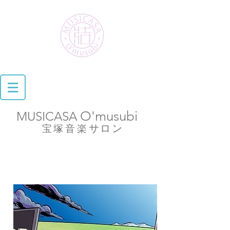
O'musubi
MUSICASA
​
サロン
宝塚音楽