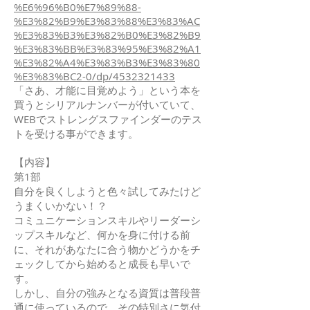
%E6%96%B0%E7%89%88-
%E3%82%B9%E3%83%88%E3%83%AC
%E3%83%B3%E3%82%B0%E3%82%B9
%E3%83%BB%E3%83%95%E3%82%A1
%E3%82%A4%E3%83%B3%E3%83%80
%E3%83%BC2-0/dp/4532321433
「さあ、才能に目覚めよう」という本を
買うとシリアルナンバーが付いていて、
WEBでストレングスファインダーのテス
トを受ける事ができます。
【内容】
第1部
自分を良くしようと色々試してみたけど
うまくいかない！？
コミュニケーションスキルやリーダーシ
ップスキルなど、何かを身に付ける前
に、それがあなたに合う物かどうかをチ
ェックしてから始めると成長も早いで
す。
しかし、自分の強みとなる資質は普段普
通に使っているので、その特別さに気付