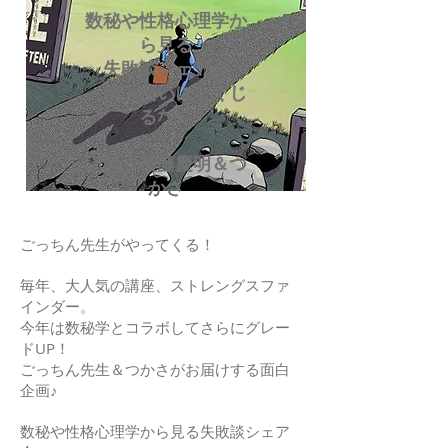
数秘や性格心理学か
ら見る
失敗談シェア会
～俺みたいにしくじ
るな～
​講師：後藤慶明＆つ
かさ
ごっちん先生がやってくる！
毎年、大人気の講座、ストレングスファ
インダー。
今年は数秘学とコラボしてさらにグレー
ドUP！
ごっちん先生＆つかさがお届けする面白
企画♪
数秘や性格心理学から見る失敗談シェア