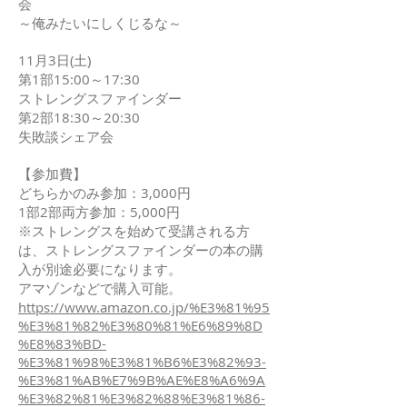
会
～俺みたいにしくじるな～
11月3日(土)
第1部15:00～17:30
ストレングスファインダー
第2部18:30～20:30
失敗談シェア会
【参加費】
どちらかのみ参加：3,000円
1部2部両方参加：5,000円
※ストレングスを始めて受講される方
は、ストレングスファインダーの本の購
入が別途必要になります。
アマゾンなどで購入可能。
https://www.amazon.co.jp/%E3%81%95
%E3%81%82%E3%80%81%E6%89%8D
%E8%83%BD-
%E3%81%98%E3%81%B6%E3%82%93-
%E3%81%AB%E7%9B%AE%E8%A6%9A
%E3%82%81%E3%82%88%E3%81%86-