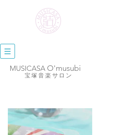
O'musubi
MUSICASA
​
サロン
宝塚音楽