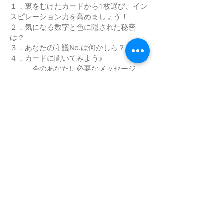
１．裏をむけたカードから1枚選び、イン
スピレーション力を高めましょう！
２．気になる数字と色に隠された秘密
は？
３．あなたの守護No.は何かしら？
４．カードに聞いてみよう♪
今のあなたに必要なメッセージ
は？
５．カードに聞いてみよう♪
これからのあなたに必要なメッセ
ージは？
参加費：3,000円（お茶・お菓子付）
☆ご参加の方全員に、誕生数秘学の入門
テキストをプレゼント！！
☆当イベントご参加の方で希望者には、
＋1,000円で後日、個人セッション(30分)
も承ります。
定員：５名(最小開催人数：2名)