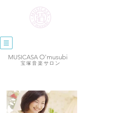
O'musubi
MUSICASA
​
サロン
宝塚音楽