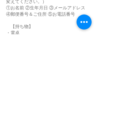
変えてください。）
①お名前 ②生年月日 ③メールアドレス
④郵便番号＆ご住所 ⑤お電話番号
【持ち物】
・電卓
・筆記用具
・カード
・ベーシック・アドバンステキスト
・軽食（30分程度の休憩をとりますの
で、おにぎりやサンドイッチなど食べや
すい物をお持ちください。）
【定員】
5名
※２名様以上で開催いたします。
【講師】
日本誕生数秘学協会認定講師関東主任
大庭 佳子
【会場】