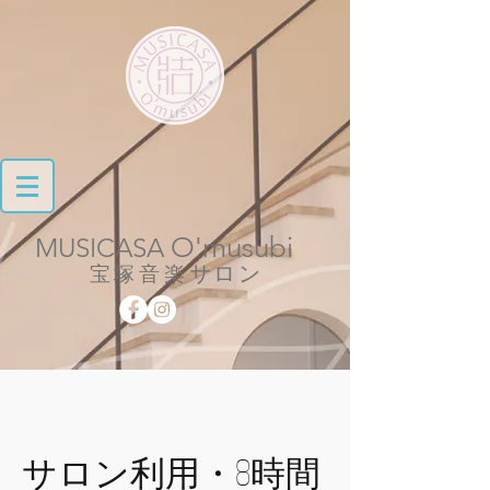
O'musubi
MUSICASA
​
サロン
宝塚音楽
サロン利用・8時間